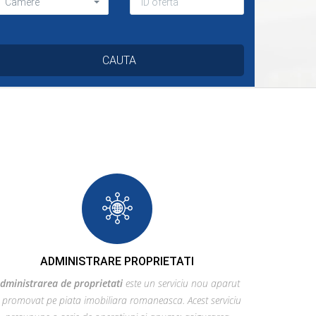
PARTAMENT DE LUX CU GRĂDINĂ
Camere
ROPRIE LANGA PALATUL
ARLAMENTULUI
299.999€
ucuresti, Unirii
ADMINISTRARE PROPRIETATI
dministrarea de proprietati
este un serviciu nou aparut
i promovat pe piata imobiliara romaneasca. Acest serviciu