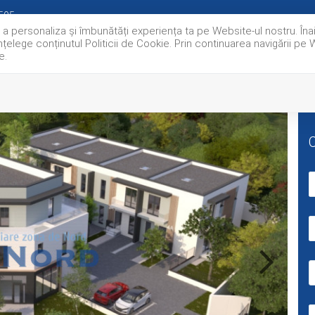
595
u a personaliza și îmbunătăți experiența ta pe Website-ul nostru. Î
nțelege conținutul Politicii de Cookie. Prin continuarea navigării pe 
e.
OFERTE IMOBILIARE
0% COMISION
EXCLUSIVITATI
DESPR