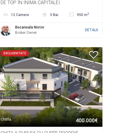
DE TOP ÎN INIMA CAPITALEI
2
12 Camere
3 Bai
950 m
Bocaneala Nistor
DETALII
Broker Owner
EXCLUSIVITATE
Chitila
400.000€