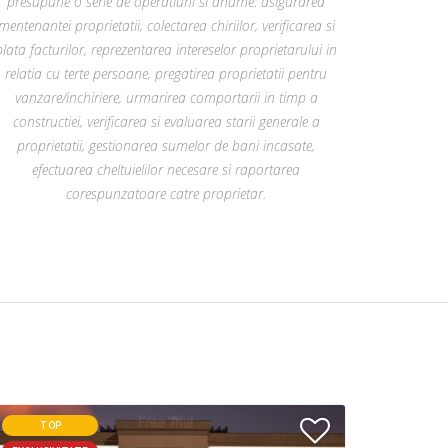
presupune o serie de operatiuni si anume: asigurarea
mentenantei proprietatii, colectarea chiriilor, verificarea si
plata facturilor, reprezentarea intereselor proprietarului in
relatia cu terte persoane, pregatirea proprietatii pentru
vanzare/inchiriere, urmarirea comportarii in timp a
constructiei, verificarea si evaluarea starii generale a
proprietatii, gestionarea sumelor de bani incasate,
efectuarea cheltuielilor necesare si raportarea
corespunzatoare catre proprietar.
TOP