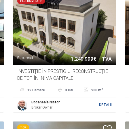
EXCLUSIVITATE
Bucuresti
1.249.999€ + TVA
INVESTIȚIE ÎN PRESTIGIU: RECONSTRUCȚIE
DE TOP ÎN INIMA CAPITALEI
2
12 Camere
3 Bai
950 m
Bocaneala Nistor
DETALII
Broker Owner
TOP