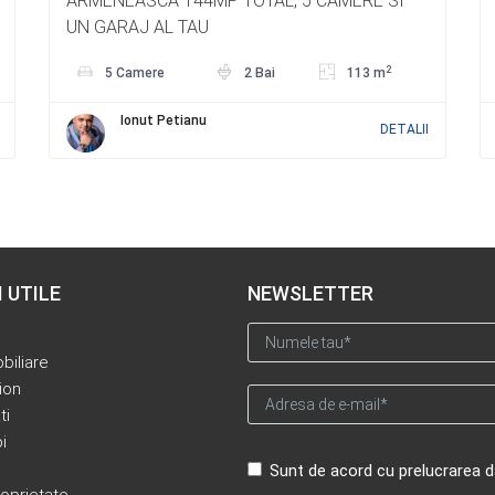
ARMENEASCA 144MP TOTAL, 5 CAMERE SI
UN GARAJ AL TAU
2
5 Camere
2 Bai
113 m
Ionut Petianu
DETALII
I UTILE
NEWSLETTER
biliare
ion
ti
i
Sunt de acord cu prelucrarea d