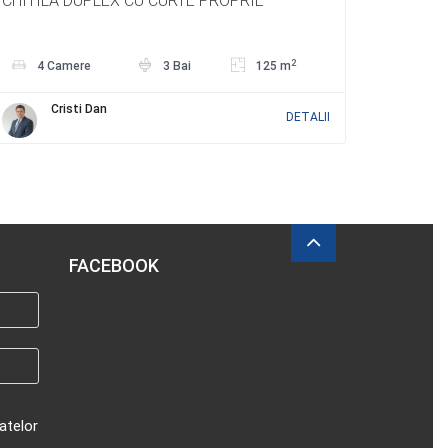
CHITILA DUPLEX CU CURTE PROPRIE
2
4 Camere
3 Bai
125 m
Cristi Dan
DETALII
FACEBOOK
atelor