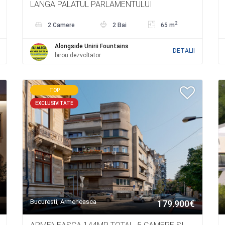
LANGA PALATUL PARLAMENTULUI
2
2 Camere
2 Bai
65 m
Alongside Unirii Fountains
DETALII
birou dezvoltator
TOP
EXCLUSIVITATE
Bucuresti, Armeneasca
179.900€