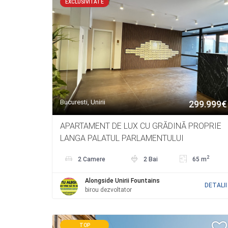
EXCLUSIVITATE
Bucuresti, Unirii
299.999€
APARTAMENT DE LUX CU GRĂDINĂ PROPRIE
LANGA PALATUL PARLAMENTULUI
2
2 Camere
2 Bai
65 m
Alongside Unirii Fountains
DETALII
birou dezvoltator
TOP