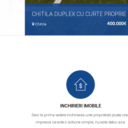
CHITILA DUPLEX CU CURTE PROPRIE
400.000€
Chitila
INCHIRIERI IMOBILE
Desi la prima vedere inchirierea unei proprietati poate cre
impresia ca este o actiune simpla, nu este deloc asa.