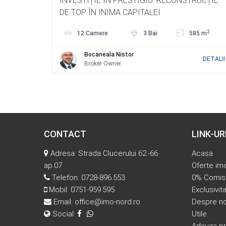
INVESTIȚIE ÎN PRESTIGIU: RECONSTRUCȚIE
DE TOP ÎN INIMA CAPITALEI
2
12 Camere
3 Bai
585 m
Bocaneala Nistor
DETALII
Broker Owner
CONTACT
LINK-UR
Adresa: Strada Clucerului 62.-66
Acasa
ap.07
Oferte imo
Telefon:
0728-896.553
0% Comis
Mobil:
0751-959.595
Exclusivita
Email:
office@imo-nord.ro
Despre no
Social:
Utile