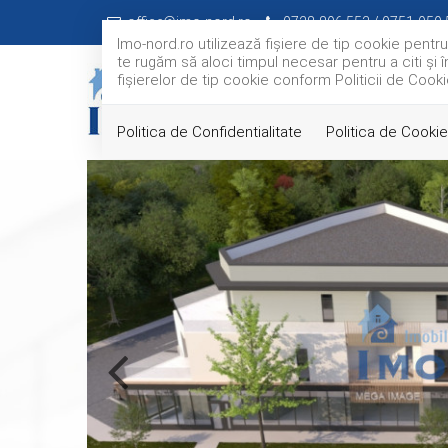
office@imo-nord.ro
0728-896.553 / 0751-959.
Imo-nord.ro utilizează fişiere de tip cookie pentr
te rugăm să aloci timpul necesar pentru a citi și î
fişierelor de tip cookie conform Politicii de Cooki
Politica de Confidentialitate
Politica de Cookie