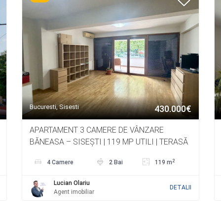
Bucuresti, Sisesti
430.000€
APARTAMENT 3 CAMERE DE VÂNZARE
BĂNEASA – SISEȘTI | 119 MP UTILI | TERASĂ
47 MP
2
4 Camere
2 Bai
119 m
Lucian Olariu
DETALII
Agent imobiliar