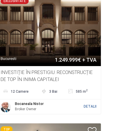
EXCLUSIVITATE
Bucuresti
1.249.999€ + TVA
INVESTIȚIE ÎN PRESTIGIU: RECONSTRUCȚIE
DE TOP ÎN INIMA CAPITALEI
2
12 Camere
3 Bai
585 m
Bocaneala Nistor
DETALII
Broker Owner
TOP