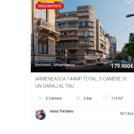
EXCLUSIVITATE
Bucuresti, Armeneasca
179.900€
ARMENEASCA 144MP TOTAL, 5 CAMERE SI
UN GARAJ AL TAU
2
5 Camere
2 Bai
113 m
Ionut Petianu
DETALII