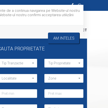
nainte de a continua navigarea pe Website-ul nostru
Website-ul nostru confirmi acceptarea utilizării
E NOI
UTILE
ADAUGA PROPRIETATE
CONTACT
AM INTELES
CAUTA PROPRIETATE
Tip Tranzactie
Tip Proprietate
Localitate
Zone