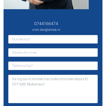
CRISTI DAN
0744166474
cristi.dan@olimob.ro