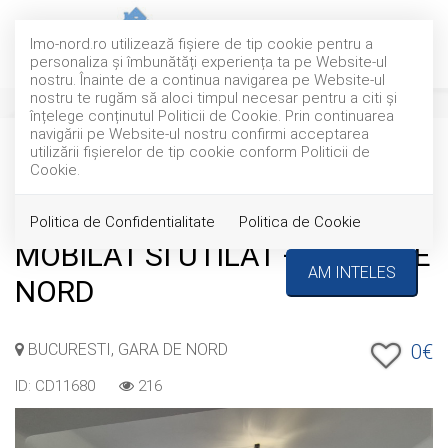
Imo-nord.ro utilizează fişiere de tip cookie pentru a
personaliza și îmbunătăți experiența ta pe Website-ul
nostru. Înainte de a continua navigarea pe Website-ul
nostru te rugăm să aloci timpul necesar pentru a citi și
înțelege conținutul Politicii de Cookie. Prin continuarea
navigării pe Website-ul nostru confirmi acceptarea
utilizării fişierelor de tip cookie conform Politicii de
EXCLUSIVITATE
INCHIRIAT
Acest anunt nu mai este activ !
Cookie.
APARTAMENT 2 CAMERE
Politica de Confidentialitate
Politica de Cookie
MOBILAT SI UTILAT – GARA DE
AM INTELES
NORD
BUCURESTI, GARA DE NORD
0€
ID: CD11680
216