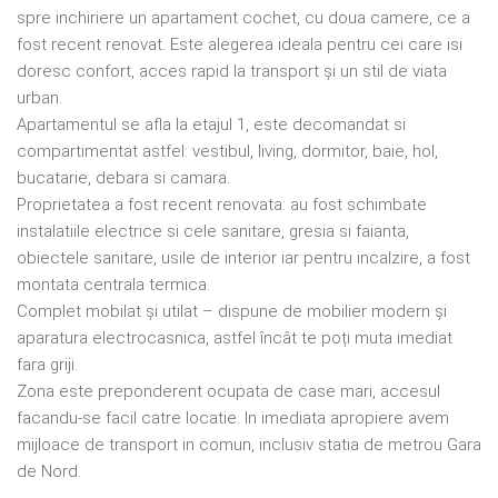
spre inchiriere un apartament cochet, cu doua camere, ce a
fost recent renovat. Este alegerea ideala pentru cei care isi
doresc confort, acces rapid la transport și un stil de viata
urban.
Apartamentul se afla la etajul 1, este decomandat si
compartimentat astfel: vestibul, living, dormitor, baie, hol,
bucatarie, debara si camara.
Proprietatea a fost recent renovata: au fost schimbate
instalatiile electrice si cele sanitare, gresia si faianta,
obiectele sanitare, usile de interior iar pentru incalzire, a fost
montata centrala termica.
Complet mobilat și utilat – dispune de mobilier modern și
aparatura electrocasnica, astfel încât te poți muta imediat
fara griji.
Zona este preponderent ocupata de case mari, accesul
facandu-se facil catre locatie. In imediata apropiere avem
mijloace de transport in comun, inclusiv statia de metrou Gara
de Nord.