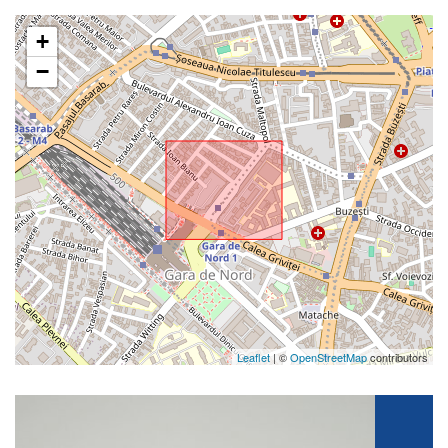
+
−
Leaflet
| ©
OpenStreetMap
contributors