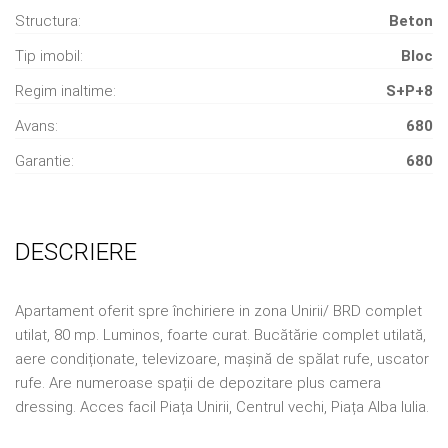
Structura:
Beton
Tip imobil:
Bloc
Regim inaltime:
S+P+8
Avans:
680
Garantie:
680
DESCRIERE
Apartament oferit spre închiriere in zona Unirii/ BRD complet
utilat, 80 mp. Luminos, foarte curat. Bucătărie complet utilată,
aere condiționate, televizoare, mașină de spălat rufe, uscator
rufe. Are numeroase spații de depozitare plus camera
dressing. Acces facil Piața Unirii, Centrul vechi, Piața Alba Iulia.