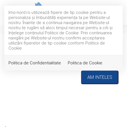
Imo-nord.ro utilizează fişiere de tip cookie pentru a
personaliza și îmbunătăți experiența ta pe Website-ul
nostru. Înainte de a continua navigarea pe Website-ul
nostru te rugăm să aloci timpul necesar pentru a citi și
înțelege conținutul Politicii de Cookie. Prin continuarea
navigării pe Website-ul nostru confirmi acceptarea
utilizării fişierelor de tip cookie conform Politicii de
INCHIRIAT
Acest anunt nu mai este activ !
Cookie.
Politica de Confidentialitate
Politica de Cookie
AM INTELES