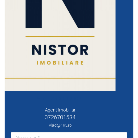
VLAD-ANDREI SÎRBU
Agent Imobiliar
0726701534
vlad@195.ro