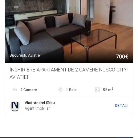
Bucuresti, Aviatiei
700€
ÎNCHIRIERE APARTAMENT DE 2 CAMERE NUSCO CITY-
AVIATIEI
2
2 Camere
1 Baie
52 m
Vlad-Andrei Sîrbu
DETALII
Agent Imobiliar