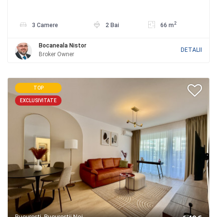
2
3 Camere
2 Bai
66 m
Bocaneala Nistor
DETALII
Broker Owner
TOP
EXCLUSIVITATE
Bucuresti, Bucurestii Noi