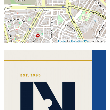
Leaflet
| ©
OpenStreetMap
contributors