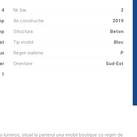
4
Nr. bai:
2
mp
An constructie:
2019
mp
Structura:
Beton
at
Tip imobil:
Bloc
ux
Regim inaltime:
P
er
Orientare:
Sud-Est
1
luminos, situat la parterul unui imobil boutique cu regim de