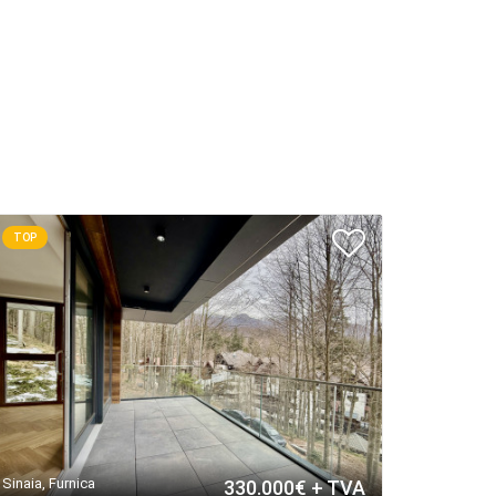
TOP
Sinaia, Furnica
330.000€ + TVA