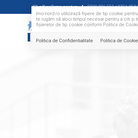
office@imo-nord.ro
0728-896.553 / 0751-959.
Imo-nord.ro utilizează fişiere de tip cookie pentr
te rugăm să aloci timpul necesar pentru a citi și î
fişierelor de tip cookie conform Politicii de Cooki
Politica de Confidentialitate
Politica de Cookie