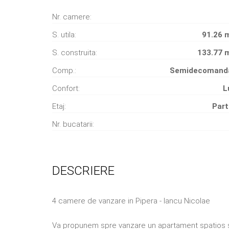
Nr. camere:
S. utila:
91.26 
S. construita:
133.77 
Comp.:
Semidecomand
Confort:
L
Etaj:
Part
Nr. bucatarii:
DESCRIERE
4 camere de vanzare in Pipera - Iancu Nicolae
Va propunem spre vanzare un apartament spatios si 