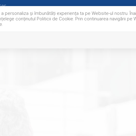
595
u a personaliza și îmbunătăți experiența ta pe Website-ul nostru. Î
nțelege conținutul Politicii de Cookie. Prin continuarea navigării pe 
e.
OFERTE IMOBILIARE
0% COMISION
EXCLUSIVITATI
DESPR