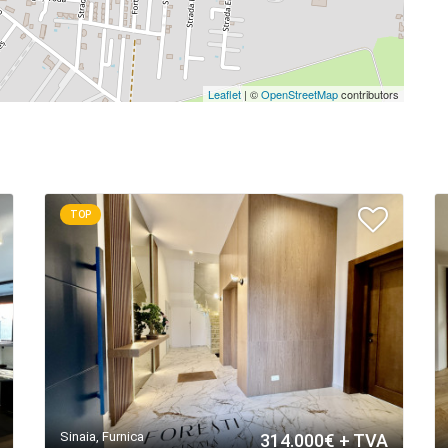
Leaflet
| ©
OpenStreetMap
contributors
TOP
Sinaia, Furnica
314.000€ + TVA