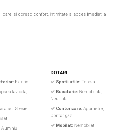
care isi doresc confort, intimitate si acces imediat la
DOTARI
xterior:
Exterior
Spatii utile:
Terasa
psea lavabila,
Bucatarie:
Nemobilata,
Neutilata
archet, Gresie
Contorizare:
Apometre,
Contor gaz
isat
Mobilat:
Nemobilat
Aluminiu