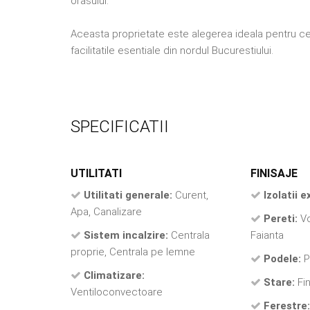
orasului.
Aceasta proprietate este alegerea ideala pentru cei 
facilitatile esentiale din nordul Bucurestiului.
SPECIFICATII
UTILITATI
FINISAJE
Utilitati generale:
Curent,
Izolatii e
Apa, Canalizare
Pereti:
Vo
Sistem incalzire:
Centrala
Faianta
proprie, Centrala pe lemne
Podele:
P
Climatizare:
Stare:
Fin
Ventiloconvectoare
Ferestre: