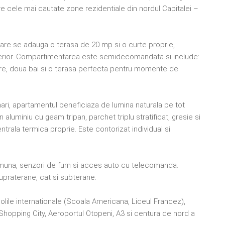
ntre cele mai cautate zone rezidentiale din nordul Capitalei –
care se adauga o terasa de 20 mp si o curte proprie,
a exterior. Compartimentarea este semidecomandata si include:
itoare, doua bai si o terasa perfecta pentru momente de
 mari, apartamentul beneficiaza de lumina naturala pe tot
n aluminiu cu geam tripan, parchet triplu stratificat, gresie si
entrala termica proprie. Este contorizat individual si
 comuna, senzori de fum si acces auto cu telecomanda.
supraterane, cat si subterane.
olile internationale (Scoala Americana, Liceul Francez),
sa Shopping City, Aeroportul Otopeni, A3 si centura de nord a