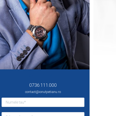
IONUT PETIANU
0736.111.000
contact@ionutpetianu.ro