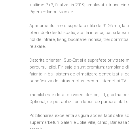
inaltime P+3, finalizat in 2019, amplasat intr-una di
Pipera – Iancu Nicolae.
Apartamentul are o suprafata utila de 91.26 mp, la 
oferindu-ti destul spatiu, atat la interior, cat si l
hol de intrare, living, bucatarie inchisa, trei dorm
relaxare.
Datorita orientarii Sud-Est si a suprafetelor vitrate
parcursul zilei. Finisajele sunt premium: tamplarie di
faianta in bai, sistem de climatizare centralizat si c
beneficiaza de infrastructura pentru internet si TV.
Imobilul este dotat cu videointerfon, lift, gradina
Optional, se pot achizitiona locuri de parcare atat 
Pozitionarea excelenta asigura acces facil catre sc
supermarketuri, Galeriile Jolie Ville, clinici, Banea