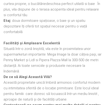
curtea proprie, o bucătăriedeschisa perfect utilată si baie . În
plus, vila dispune de o terasa acoperita ideal pentru relaxare
si confortul tău.
Etaj
: doua dormitoare spațioase, o baie și un spatiu
depozitare îți oferă tot spațiul necesar pentru o viață
confortabilă.
Facilități și Amplasare Excelentă
Situată într-o zonă liniștită, vila este în proximitatea unor
supermarketuri importante: Mega Image la doar câțiva pași, iar
Penny Market și Lidl si Pipera Plazza Mall la 300-500 de metri
distanță. Ai toate serviciile și produsele necesare la
îndemână.
De ce să Alegi Această Vilă?
Această proprietate unică îmbină armonios confortul modern
cu intimitatea oferită de o locație primitoare. Este locul ideal
pentru familii care doresc să locuiască într-un mediu linistit ,
aproape de natură și de facilități urbane.
Contactează-ne acum pentru mai multe detalii și pentru