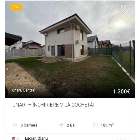
TOP
Tunari, Central
1.300€
TUNARI – ÎNCHIRIERE VILĂ COCHETĂ!
2
3 Camere
2 Bai
100 m
Lucian Olariu