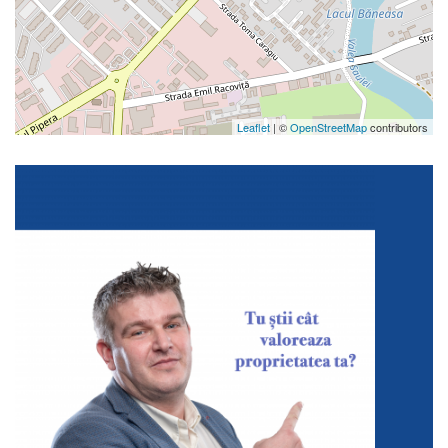
Leaflet
| ©
OpenStreetMap
contributors