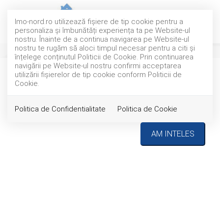
Imo-nord.ro utilizează fişiere de tip cookie pentru a
personaliza și îmbunătăți experiența ta pe Website-ul
nostru. Înainte de a continua navigarea pe Website-ul
nostru te rugăm să aloci timpul necesar pentru a citi și
înțelege conținutul Politicii de Cookie. Prin continuarea
navigării pe Website-ul nostru confirmi acceptarea
utilizării fişierelor de tip cookie conform Politicii de
INCHIRIAT
Acest anunt nu mai este activ !
Cookie.
Politica de Confidentialitate
Politica de Cookie
AM INTELES