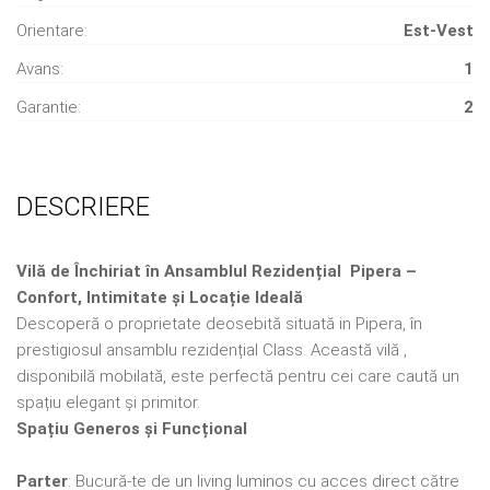
Orientare:
Est-Vest
Avans:
1
Garantie:
2
DESCRIERE
Vilă de Închiriat în Ansamblul Rezidențial Pipera –
Confort, Intimitate și Locație Ideală
Descoperă o proprietate deosebită situată in Pipera, în
prestigiosul ansamblu rezidențial Class. Această vilă ,
disponibilă mobilată, este perfectă pentru cei care caută un
spațiu elegant și primitor.
Spațiu Generos și Funcțional
Parter
: Bucură-te de un living luminos cu acces direct către