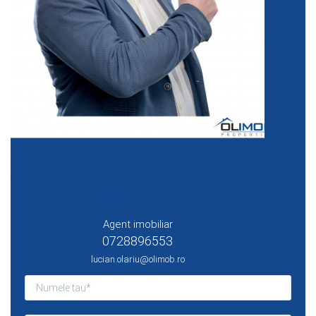
LUCIAN OLARIU
Agent imobiliar
0728896553
lucian.olariu@olimob.ro