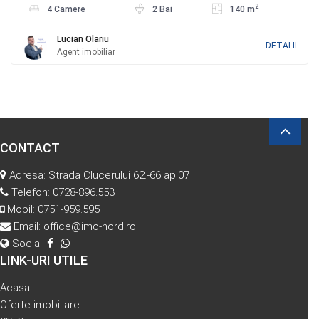
2
4 Camere
2 Bai
140 m
Lucian Olariu
DETALII
Agent imobiliar
CONTACT
Adresa: Strada Clucerului 62.-66 ap.07
Telefon:
0728-896.553
Mobil:
0751-959.595
Email:
office@imo-nord.ro
Social:
LINK-URI UTILE
Acasa
Oferte imobiliare