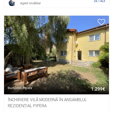
DETALII
Agent imobiliar
Bucuresti, Pipera
1.299€
ÎNCHIRIERE VILĂ MODERNĂ ÎN ANSAMBLUL
REZIDENȚIAL PIPERA