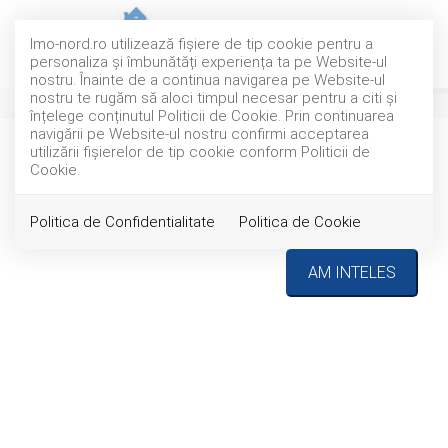
Imo-nord.ro utilizează fişiere de tip cookie pentru a
personaliza și îmbunătăți experiența ta pe Website-ul
nostru. Înainte de a continua navigarea pe Website-ul
nostru te rugăm să aloci timpul necesar pentru a citi și
înțelege conținutul Politicii de Cookie. Prin continuarea
navigării pe Website-ul nostru confirmi acceptarea
utilizării fişierelor de tip cookie conform Politicii de
TOP
EXCLUSIVITATE
Cookie.
Politica de Confidentialitate
Politica de Cookie
AM INTELES