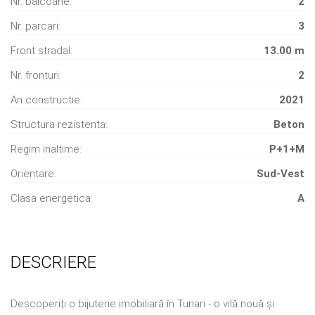
Nr. balcoane:
2
Nr. parcari:
3
Front stradal:
13.00 m
Nr. fronturi:
2
An constructie:
2021
Structura rezistenta:
Beton
Regim inaltime:
P+1+M
Orientare:
Sud-Vest
Clasa energetica:
A
DESCRIERE
Descoperiți o bijuterie imobiliară în Tunari - o vilă nouă și