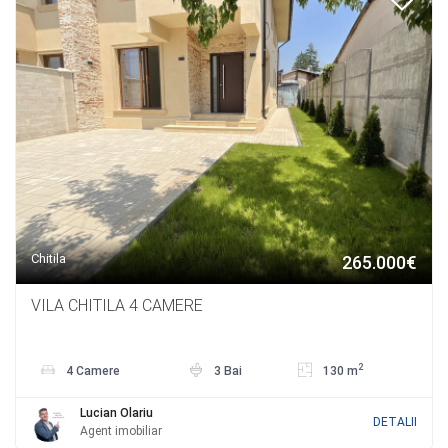
Chitila
265.000€
VILA CHITILA 4 CAMERE
2
4 Camere
3 Bai
130 m
Lucian Olariu
DETALII
Agent imobiliar