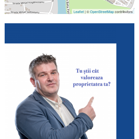
Leaflet
| ©
OpenStreetMap
contributors