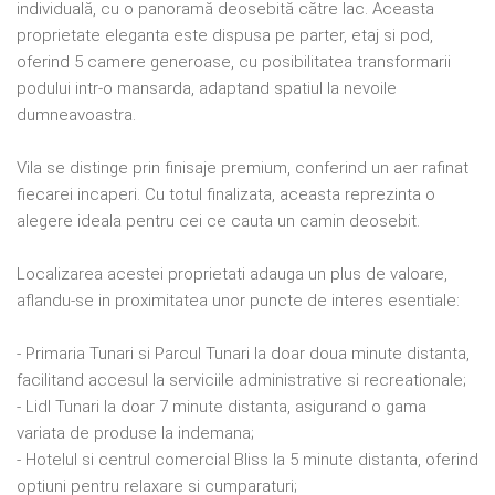
individuală, cu o panoramă deosebită către lac. Aceasta
proprietate eleganta este dispusa pe parter, etaj si pod,
oferind 5 camere generoase, cu posibilitatea transformarii
podului intr-o mansarda, adaptand spatiul la nevoile
dumneavoastra.
Vila se distinge prin finisaje premium, conferind un aer rafinat
fiecarei incaperi. Cu totul finalizata, aceasta reprezinta o
alegere ideala pentru cei ce cauta un camin deosebit.
Localizarea acestei proprietati adauga un plus de valoare,
aflandu-se in proximitatea unor puncte de interes esentiale:
- Primaria Tunari si Parcul Tunari la doar doua minute distanta,
facilitand accesul la serviciile administrative si recreationale;
- Lidl Tunari la doar 7 minute distanta, asigurand o gama
variata de produse la indemana;
- Hotelul si centrul comercial Bliss la 5 minute distanta, oferind
optiuni pentru relaxare si cumparaturi;