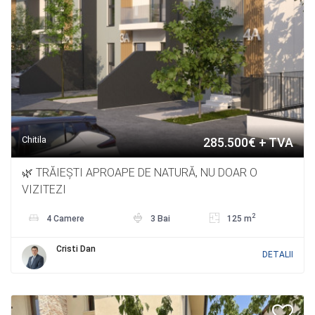
Chitila
285.500€ + TVA
🌿 TRĂIEȘTI APROAPE DE NATURĂ, NU DOAR O
VIZITEZI
2
4 Camere
3 Bai
125 m
Cristi Dan
DETALII