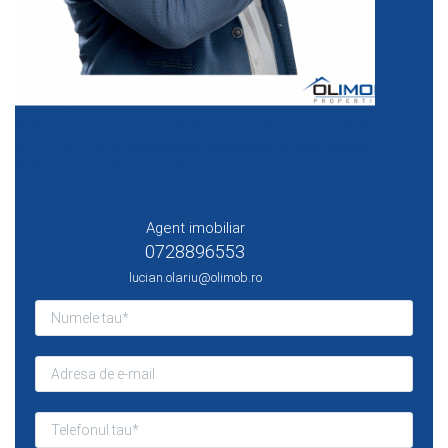
LUCIAN OLARIU
Agent imobiliar
0728896553
lucian.olariu@olimob.ro